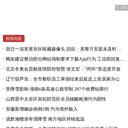
X 关闭
推荐内容
宿迁一浴室更衣区暗藏摄像头 回应：系警方安装未及时拆除
网友建议整治部分网站强制要求下载App行为 工信部回复称将深入研究
北京冬奥会贡献疫情防控智慧 张文宏：“闭环”里适度开放
辽宁葫芦岛：全市教职员工寒假结束后延迟上班居家办公
受降雪影响 湖南6条高速公路管制 287个收费站限行
山西晋中太谷区首轮防范区全员核酸检测均为阴性
安徽新增确诊病例2例 均为境外输入
滇黔湘赣浙有强降雪 南方地区持续低温