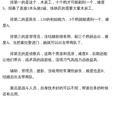
排第一的是这个，木炭工，十个档才可能刷到一个，难度
S。招募了直接3木头烧2碳。练铁匠的需要大量木炭工。
排第二的是医生，120的初始能力。3个档就能遇到一个。难
度A。
排第三的是管理员，没结婚前很有用。刷三个档就会出，难
度A。当把索拉娶进门，她就可以出去带商队了。
排第五的是侦察兵，这两个黑道和流浪，难度B，后期还能
让他们带兵，战术高的战损低，流氓习气高战力品收益高。
辅助，管理员，捷影。没啥用经常属性缺失，难度也是B。
结婚后出去带商队。
最后是战斗人员，自身技术好的可以不招，帮派任务的时候
还有点用。