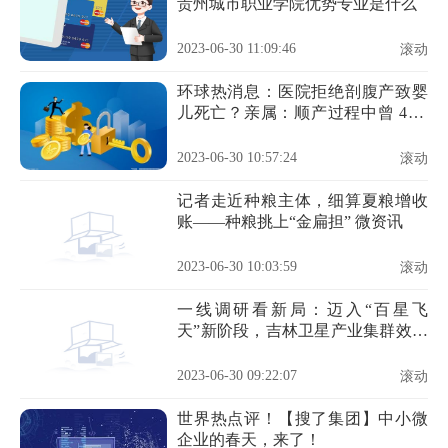
贵州城市职业学院优势专业是什么
2023-06-30 11:09:46
滚动
环球热消息：医院拒绝剖腹产致婴
儿死亡？亲属：顺产过程中曾 4 次
要求剖腹产
2023-06-30 10:57:24
滚动
记者走近种粮主体，细算夏粮增收
账——种粮挑上“金扁担” 微资讯
2023-06-30 10:03:59
滚动
一线调研看新局：迈入“百星飞
天”新阶段，吉林卫星产业集群效应
显现 天天播报
2023-06-30 09:22:07
滚动
世界热点评！【搜了集团】中小微
企业的春天，来了！