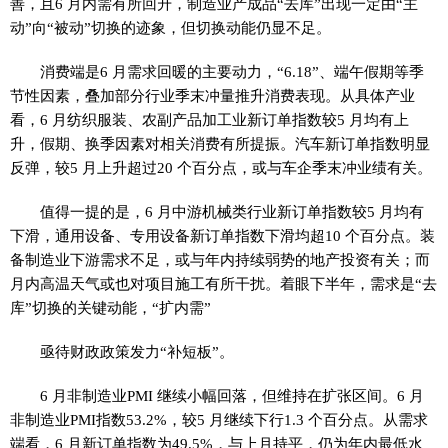
善，且6 月内需有所回升，制造业产成品“去库”出现一定由“主
动”向“被动”切换的迹象，但切换动能仍显不足。
消费端是6 月需求回暖的主要动力，“6.18”、端午假期等季
节性因素，叠加部分行业季末冲量推升消费表现。从具体产业
看，6 月纺织服装、农副产品加工业新订单指数较5 月均有上
升，假期、换季因素对相关消费有所提振。汽车新订单指数明显
反弹，较5 月上升超过20 个百分点，或与车企季末冲业绩有关。
值得一提的是，6 月中游机械类行业新订单指数较5 月均有
下滑，通用设备、专用设备新订单指数下滑均超10 个百分点。装
备制造业下游需求不足，或与年内持续弱势的地产投资有关；而
月内高温天气或也对项目施工有所干扰。着眼下半年，需求是“去
库”切换的关键动能，“扩内需”
亟待财政政策发力“补短板”。
6 月非制造业PMI 继续小幅回落，但维持在扩张区间。6 月
非制造业PMI指数53.2%，较5 月继续下行1.3 个百分点。从需求
端看，6 月新订单指数为49.5%，与上月持平，仍为年内最低水