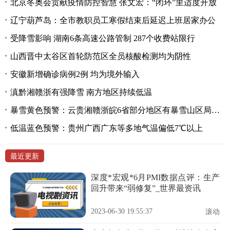
北京冬奥会贡献疫情防控智慧 张文宏：“闭环”里适度开放
辽宁葫芦岛：全市教职员工寒假结束后延迟上班居家办公
受降雪影响 湖南6条高速公路管制 287个收费站限行
山西晋中太谷区首轮防范区全员核酸检测均为阴性
安徽新增确诊病例2例 均为境外输入
滇黔湘赣浙有强降雪 南方地区持续低温
暴雪黄色预警：云贵湘赣浙皖6省部分地区有暴雪山区局地大暴雪
低温蓝色预警：贵州广西广东等多地气温偏低7℃以上
最近更新
深度*宏观*6月PMI数据点评：生产
回升带来“弱修复”_世界最资讯
2023-06-30 19:55:37
滚动