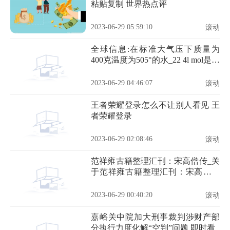
粘贴复制 世界热点评
2023-06-29 05:59:10
滚动
全球信息:在标准大气压下质量为
400克温度为505°的水_22 4l mol是在
标准大气压下
2023-06-29 04:46:07
滚动
王者荣耀登录怎么不让别人看见 王
者荣耀登录
2023-06-29 02:08:46
滚动
范祥雍古籍整理汇刊：宋高僧传_关
于范祥雍古籍整理汇刊：宋高僧传
的简介_天天新视野
2023-06-29 00:40:20
滚动
嘉峪关中院加大刑事裁判涉财产部
分执行力度化解“空判”问题 即时看