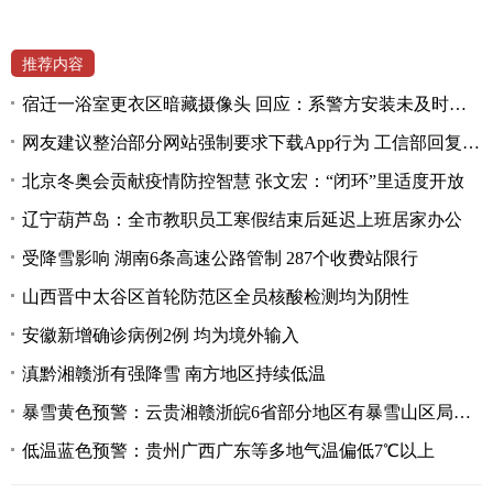
推荐内容
宿迁一浴室更衣区暗藏摄像头 回应：系警方安装未及时拆除
网友建议整治部分网站强制要求下载App行为 工信部回复称将深入研究
北京冬奥会贡献疫情防控智慧 张文宏：“闭环”里适度开放
辽宁葫芦岛：全市教职员工寒假结束后延迟上班居家办公
受降雪影响 湖南6条高速公路管制 287个收费站限行
山西晋中太谷区首轮防范区全员核酸检测均为阴性
安徽新增确诊病例2例 均为境外输入
滇黔湘赣浙有强降雪 南方地区持续低温
暴雪黄色预警：云贵湘赣浙皖6省部分地区有暴雪山区局地大暴雪
低温蓝色预警：贵州广西广东等多地气温偏低7℃以上