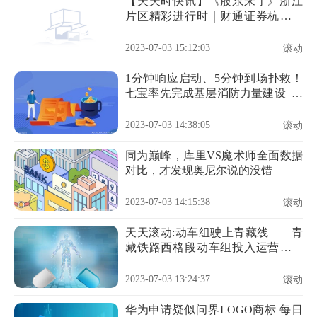
【天天时快讯】《股东来了》浙江
片区精彩进行时｜财通证券杭州分
公司开展《股东来了》知识竞赛活
动
2023-07-03 15:12:03
滚动
1分钟响应启动、5分钟到场扑救！
七宝率先完成基层消防力量建设_新
要闻
2023-07-03 14:38:05
滚动
同为巅峰，库里VS魔术师全面数据
对比，才发现奥尼尔说的没错
2023-07-03 14:15:38
滚动
天天滚动:动车组驶上青藏线——青
藏铁路西格段动车组投入运营首日
见闻
2023-07-03 13:24:37
滚动
华为申请疑似问界LOGO商标 每日