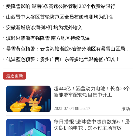
受降雪影响 湖南6条高速公路管制 287个收费站限行
山西晋中太谷区首轮防范区全员核酸检测均为阴性
安徽新增确诊病例2例 均为境外输入
滇黔湘赣浙有强降雪 南方地区持续低温
暴雪黄色预警：云贵湘赣浙皖6省部分地区有暴雪山区局地大暴雪
低温蓝色预警：贵州广西广东等多地气温偏低7℃以上
最近更新
超444亿！涵盖动力电池！长春23个
新能源车配套项目集中开工
2023-07-04 08:55:17
滚动
每日播报!进球数中超倒数第6！屡
失良机的申花，逃不过主场首败