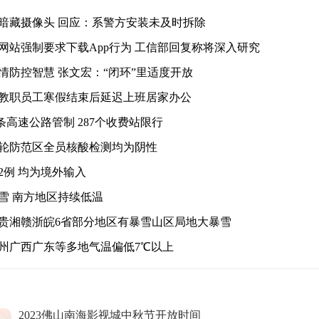
暗藏摄像头 回应：系警方安装未及时拆除
网站强制要求下载App行为 工信部回复称将深入研究
情防控智慧 张文宏：“闭环”里适度开放
教职员工寒假结束后延迟上班居家办公
条高速公路管制 287个收费站限行
轮防范区全员核酸检测均为阴性
2例 均为境外输入
雪 南方地区持续低温
贵湘赣浙皖6省部分地区有暴雪山区局地大暴雪
州广西广东等多地气温偏低7℃以上
2023佛山南海影视城中秋节开放时间