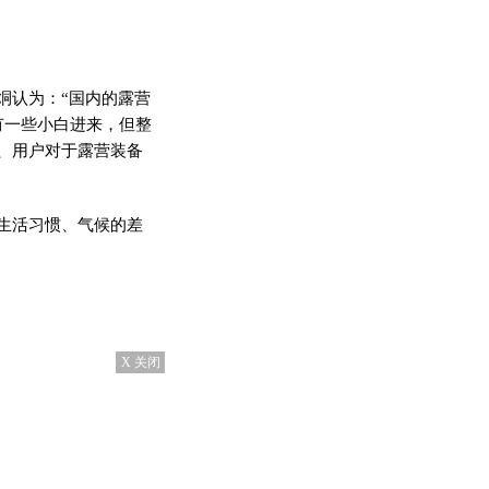
烔认为：“国内的露营
有一些小白进来，但整
、用户对于露营装备
生活
习
惯、气候的差
X 关闭