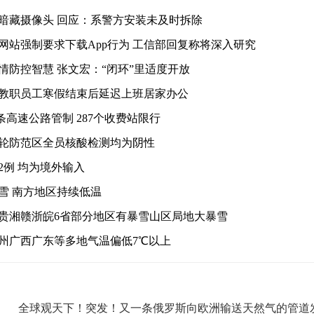
暗藏摄像头 回应：系警方安装未及时拆除
网站强制要求下载App行为 工信部回复称将深入研究
情防控智慧 张文宏：“闭环”里适度开放
教职员工寒假结束后延迟上班居家办公
条高速公路管制 287个收费站限行
轮防范区全员核酸检测均为阴性
2例 均为境外输入
雪 南方地区持续低温
贵湘赣浙皖6省部分地区有暴雪山区局地大暴雪
州广西广东等多地气温偏低7℃以上
全球观天下！突发！又一条俄罗斯向欧洲输送天然气的管道