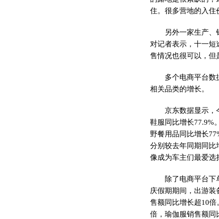
住。很多营地的入住
另外一家生产、
对记者表示，十一短
售情况也很可以，但
多个电商
平
台数
相关品类的增长。
京东数据显示，
鞋服同比增长77.9
野餐用品同比增长7
分别较去年同期同比增
像成为车主们最爱选
除了电商
平
台下
庆假期期间，出游装
售额同比增长超10
倍，瑜伽服销售额同