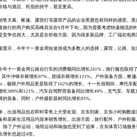
价格与酒店、民宿的持
平
，甚至更高。
销售天幕、帐篷、露营灯等露营产品的企业黑鹿也有同样的感受。黑
途旅行的用户购买高峰其实在9月中下旬，因为需要考虑快递物流的时
是竞争也很大，尤其是在价格方面。因为很多新品牌、工厂端在电商
据显示，今年十一黄金周短途游成为多数人的选择，露营，公路、短
今年十一黄金周公路自行车的消费额同比增长241%，骑行服也取得了
%。其中冲锋衣裤增长97%，抓绒衣裤增长121%。户外装备方面，帐篷
7%，极限户外用品更是取得了162%的增长。十一长假期间，摩托车
长389%和121%，汽车自驾野营装备同比增长49%，充气泵、车载
择的装备。同时，户外摄影器材同比增长83%。
单，出游用品也在即时零售上大受欢迎。京东到家、京东小时购数据显示
备和居家生活用品均迎来销售增长。出游方面，旅行配件、户外鞋服
倍。除了户外运动，场馆运动和瑜伽也受到了追捧，京东体育订场服务订
比增长也超过4倍。