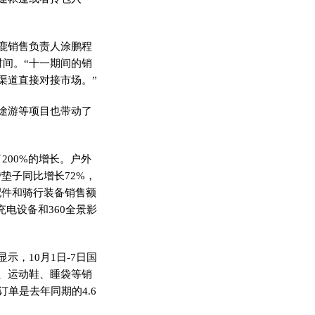
鹿销售负责人涂鹏程
间。“十一期间的销
渠道直接对接市场。”
途游等项目也带动了
200%的增长。户外
/垫子同比增长72%，
配件和骑行装备销售额
充电设备和360全景影
，10月1日-7日国
、运动鞋、睡袋等销
单是去年同期的4.6