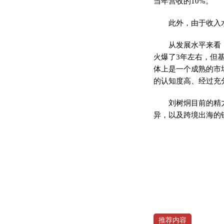
当年营收的10%。
此外，由于收入
从发展水
平
来看
火爆了3年左右，但
体上是一个成熟的市
的认知度高、经过充
刘树烔目前的精
异，以及跨境出海的
推荐内容