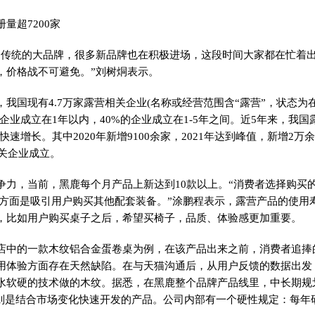
量超7200家
了传统的大品牌，很多新品牌也在积极进场，这段时间大家都在忙着
，价格战不可避免。”刘树烔表示。
，我国现有4.7万家露营相关企业(名称或经营范围含“露营”，状态
企业成立在1年以内，40%的企业成立在1-5年之间。
近
5年来，我国
快速增长。其中2020年新增9100余家，2021年达到峰值，新增2
相关企业成立。
争力，当前，黑鹿每个月产品上新达到10款以上。“消费者选择购买
一方面是吸引用户购买其他配套装备。”涂鹏程表示，露营产品的使用
，比如用户购买桌子之后，希望买椅子，品质、体验感更加重要。
店中的一款木纹铝合金蛋卷桌为例，在该产品出来之前，消费者追捧
用体验方面存在天然缺陷。在与天猫沟通后，从用户反馈的数据出发，
水软硬的技术做的木纹。据悉，在黑鹿整个品牌产品线里，中长期规划
%则是结合市场变化快速开发的产品。公司内部有一个硬
性
规定：每年