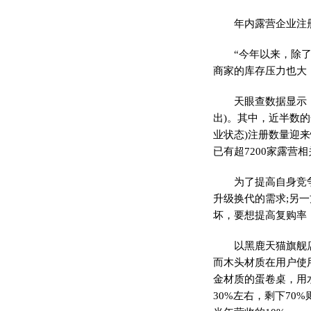
年内露营企业注册
“今年以来，除
商家的库存压力也大
天眼查数据显示
出)。其中，
近
半数的
业状态)注册数量迎来
已有超7200家露营
为了提高自身竞
升级换代的需求;另
坏，要想提高复购率
以黑鹿天猫旗舰
而木头材质在用户使
金材质的蛋卷桌，用
30%左右，剩下70