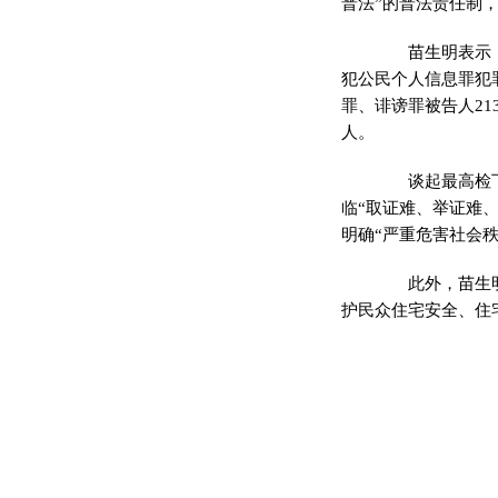
普法”的普法责任制
苗生明表示，2
犯公民个人信息罪犯罪
罪、诽谤罪被告人21
人。
谈起最高检下一
临“取证难、举证难
明确“严重危害社会
此外，苗生明称
护民众住宅安全、住宅