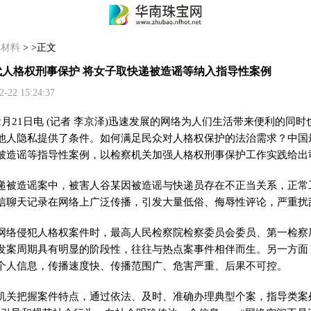
>
材料
> >正文
人格权刑事保护 将女子取快递被造谣等纳入指导性案例
2 15:24:37
2月21日电 (记者 李京泽)迅速发展的网络为人们生活带来便利的同
他人隐私提供了条件。如何满足民众对人格权保护的法治需求？中国最
被造谣等指导性案例，以检察机关加强人格权刑事保护工作实践给出
造谣案中，被害人谷某因被造谣与快递员存在不正当关系，正常
信聊天记录在网络上广泛传播，引发大量低俗、侮辱性评论，严重扰
侵犯人格权案件时，最高人民检察院检察委员会委员、第一检察
发案周期具有明显的阶段性，往往与热点案事件相伴而生。另一方面
个人信息，传播速度快、传播范围广、危害严重、后果不可控。
把握案件特点，通过依法、及时、准确办理典型个案，指导类案处