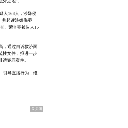
法外之地”。
人168人，涉嫌侵
；共起诉涉嫌侮辱
誉、荣誉罪被告人15
高，通过自诉救济面
范性文件，拟进一步
诽谤犯罪案件。
、引导直播行为，维
X 关闭