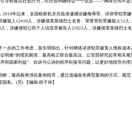
，引导和规范社会行为，向社会明确传达一个信息——“网络空间不是
019年以来，全国检察机关共批准逮捕涉嫌侮辱罪、诽谤罪犯罪嫌疑
嫌疑人12410人，涉嫌侵害英雄烈士名誉、荣誉罪犯罪嫌疑人12人
3人，涉嫌侵犯公民个人信息罪被告人21923人，涉嫌侵害英雄烈士名
步的工作考虑，苗生明指出，针对网络诽谤犯罪被害人维权成本
、证明难”的现实困境，最高检正联合最高法、公安部研究起草相关规
秩序和国家利益”、自诉与公诉的程序衔接等问题，以更好地指导办理
，最高检将强化案例指导，通过选编发布典型案例的方式，规范
隐私。(完)
【编辑:程子倬】