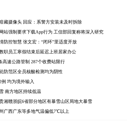
暗藏摄像头 回应：系警方安装未及时拆除
网站强制要求下载App行为 工信部回复称将深入研究
情防控智慧 张文宏：“闭环”里适度开放
教职员工寒假结束后延迟上班居家办公
条高速公路管制 287个收费站限行
轮防范区全员核酸检测均为阴性
2例 均为境外输入
雪 南方地区持续低温
贵湘赣浙皖6省部分地区有暴雪山区局地大暴雪
州广西广东等多地气温偏低7℃以上